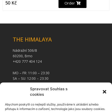
50
Kč
Order
THE HIMALAYA
Nádražní 506/8
60200, Brno
+420 777 404 124
MO – FR: 11:00 – 23:30
SA – SU: 12:00 – 23:30
Spravovat Souhlas s
CARD AND FOOD VOUCHERS
cookies
Abychom poskytli co nejlepší služby, používáme k ukládání a/nebo
Food vouchers
přístupu k informacím o zařízení, technologie jako jsou soubory cookies.
Voucher cards