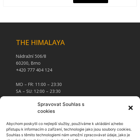
THE HIMALAYA
Nádražní 506/8
60200, Brno
+420 777 404 124
MO – FR: 11:00 – 23:30
SA – SU: 12:00 – 23:30
Spravovat Souhlas s
CARD AND FOOD VOUCHERS
cookies
Abychom poskytli co nejlepší služby, používáme k ukládání a/nebo
Food vouchers
přístupu k informacím o zařízení, technologie jako jsou soubory cookies.
Voucher cards
Souhlas s těmito technologiemi nám umožní zpracovávat údaje, jako je
Credit cards