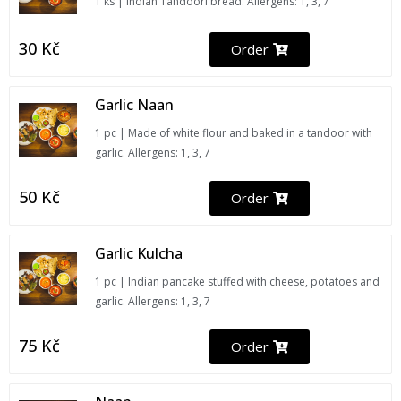
1 ks | Indian Tandoori bread. Allergens: 1, 3, 7
30
Kč
Order
Garlic Naan
1 pc | Made of white flour and baked in a tandoor with
garlic. Allergens: 1, 3, 7
50
Kč
Order
Garlic Kulcha
1 pc | Indian pancake stuffed with cheese, potatoes and
garlic. Allergens: 1, 3, 7
75
Kč
Order