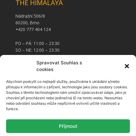
THE HIMALAYA
Nádražní 506/8
60200, Brno
+420 777 404 124
PO – PÁ: 11:00 – 23:30
SO – NE: 12:00 – 23:30
Spravovat Souhlas s
KARTY A STRAVENKY
cookies
Abychom poskytli co nejlepší služby, používáme k ukládání a/nebo
Stravenky
přístupu k informacím o zařízení, technologie jako jsou soubory cookies.
Stravenkové karty
Souhlas s těmito technologiemi nám umožní zpracovávat údaje, jako je
Platební karty
chování při procházení nebo jedinečná ID na tomto webu. Nesouhlas
nebo odvolání souhlasu může nepříznivě ovlivnit určité vlastnosti a
SLEDUJTE NÁS
funkce.
F
I
Příjmout
a
n