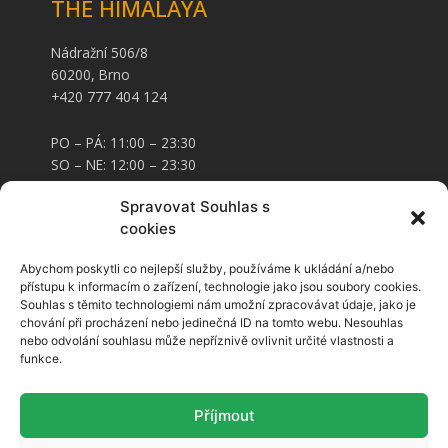
THE HIMALAYA
Nádražní 506/8
60200, Brno
+420 777 404 124
PO – PÁ: 11:00 – 23:30
SO – NE: 12:00 – 23:30
Spravovat Souhlas s
KARTY A STRAVENKY
cookies
Abychom poskytli co nejlepší služby, používáme k ukládání a/nebo
Stravenky
přístupu k informacím o zařízení, technologie jako jsou soubory cookies.
Stravenkové karty
Souhlas s těmito technologiemi nám umožní zpracovávat údaje, jako je
Platební karty
chování při procházení nebo jedinečná ID na tomto webu. Nesouhlas
nebo odvolání souhlasu může nepříznivě ovlivnit určité vlastnosti a
SLEDUJTE NÁS
funkce.
F
I
Příjmout
a
n