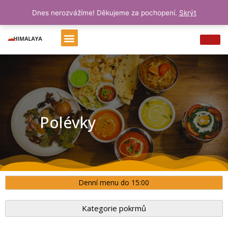
Přeskočit
0
Cart
0
Kč
Dnes nerozvážíme! Děkujeme za pochopení.
Skrýt
na
obsah
Menu
Polévky
Denní menu do 15:00
Kategorie pokrmů