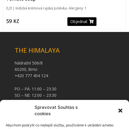
0,2l | Indická krémová rajská polévka. Alergeny: 1
59
Kč
Objednat
THE HIMALAYA
Nádražní 506/8
60200, Brno
+420 777 404 124
PO – PÁ: 11:00 – 23:30
SO – NE: 12:00 – 23:30
Spravovat Souhlas s
KARTY A STRAVENKY
cookies
Abychom poskytli co nejlepší služby, používáme k ukládání a/nebo
Stravenky