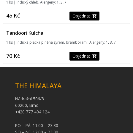
1 ks | Indický chléb. Alergeny: 1, 3, 7
45
Kč
Objednat
Tandoori Kulcha
1 ks | Indická placka plněná sýrem, bramborami. Alergeny: 1, 3, 7
70
Kč
Objednat
THE HIMALAYA
Nádražní 506/8
60200, Brno
+420 777 404 124
PO – PÁ: 11:00 – 23:30
SO – NE: 12:00 – 23:30