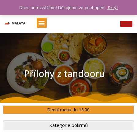
Přeskočit
0
Cart
0
Kč
Dnes nerozvážíme! Děkujeme za pochopení.
Skrýt
na
obsah
Menu
Přílohy z tandooru
Denní menu do 15:00
Kategorie pokrmů